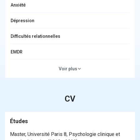
Anxiété
Dépression
Difficultés relationnelles
EMDR
Psychologie adolescents/étudiants
Voir plus
Thérapie individuelle
CV
Traumatisme
Troubles émotionnels
Études
Master, Université Paris 8, Psychologie clinique et