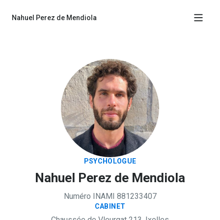
Nahuel Perez de Mendiola
Cabinet
Types de consultation
CV
Prendre rendez-vous
PSYCHOLOGUE
Nahuel Perez de Mendiola
Numéro INAMI 881233407
CABINET
Chaussée de Vleurgat 213, Ixelles